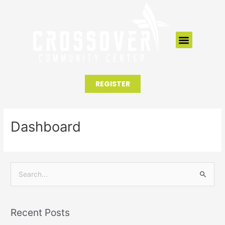
Skip
to
content
REGISTER
Dashboard
S
e
a
Recent Posts
r